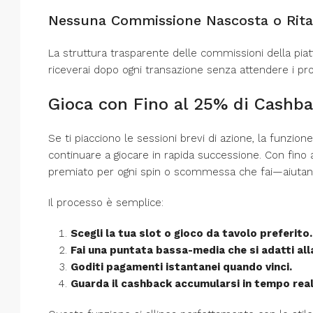
Nessuna Commissione Nascosta o Rit
La struttura trasparente delle commissioni della pi
riceverai dopo ogni transazione senza attendere i proc
Gioca con Fino al 25% di Cashbac
Se ti piacciono le sessioni brevi di azione, la funzion
continuare a giocare in rapida successione. Con fino 
premiato per ogni spin o scommessa che fai—aiutandoti
Il processo è semplice:
Scegli la tua slot o gioco da tavolo preferito.
Fai una puntata bassa-media che si adatti all
Goditi pagamenti istantanei quando vinci.
Guarda il cashback accumularsi in tempo reale