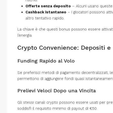
rischio.
Offerte senza deposito
– Alcuni usano queste 
Cashback istantaneo
– I giocatori possono att
altro tentativo rapido.
La chiave è che questi bonus possono essere attivati
l’energia.
Crypto Convenience: Depositi e P
Funding Rapido al Volo
Se preferisci metodi di pagamento decentralizzati, le
permettono di aggiungere fondi quasi istantaneamen
Prelievi Veloci Dopo una Vincita
Gli stessi canali crypto possono essere usati per preli
soddisfi il requisito minimo di payout di €50.