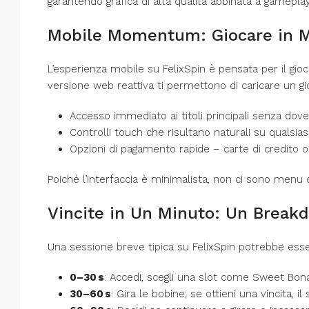
garantendo grafica di alta qualità abbinata a gameplay
Mobile Momentum: Giocare in 
L’esperienza mobile su FelixSpin è pensata per il gioco
versione web reattiva ti permettono di caricare un gi
Accesso immediato ai titoli principali senza dover
Controlli touch che risultano naturali su qualsi
Opzioni di pagamento rapide – carte di credito o 
Poiché l’interfaccia è minimalista, non ci sono menu
Vincite in Un Minuto: Un Break
Una sessione breve tipica su FelixSpin potrebbe esse
0–30 s
: Accedi, scegli una slot come Sweet Bon
30–60 s
: Gira le bobine; se ottieni una vincita, 