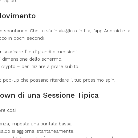
 rapido.
Movimento
 spontaneo. Che tu sia in viaggio o in fila, l’app Android e la
oco in pochi secondi.
 scaricare file di grandi dimensioni.
asi dimensione dello schermo.
crypto – per iniziare a girare subito.
 o pop-up che possano ritardare il tuo prossimo spin.
down di una Sessione Tipica
re così:
anza, imposta una puntata bassa.
il saldo si aggiorna istantaneamente.