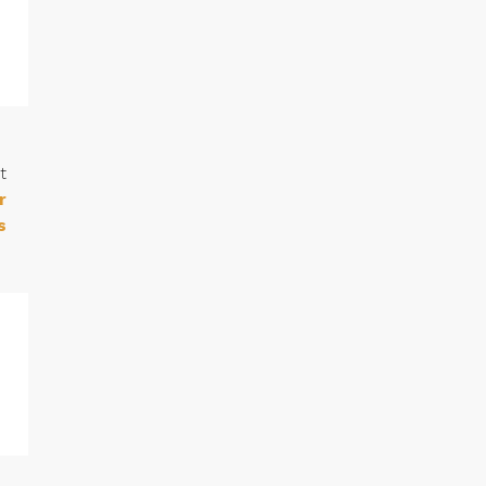
t
r
s