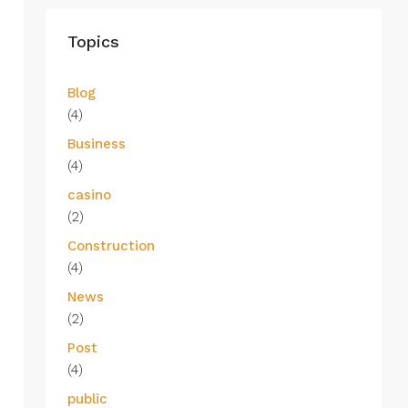
Topics
Blog
(4)
Business
(4)
casino
(2)
Construction
(4)
News
(2)
Post
(4)
public