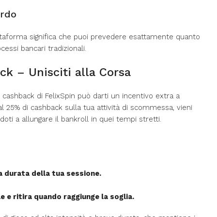
ardo
attaforma significa che puoi prevedere esattamente quanto
essi bancari tradizionali.
k – Unisciti alla Corsa
e cashback di FelixSpin può darti un incentivo extra a
al 25% di cashback sulla tua attività di scommessa, vieni
 a allungare il bankroll in quei tempi stretti.
a durata della tua sessione.
 e ritira quando raggiunge la soglia.