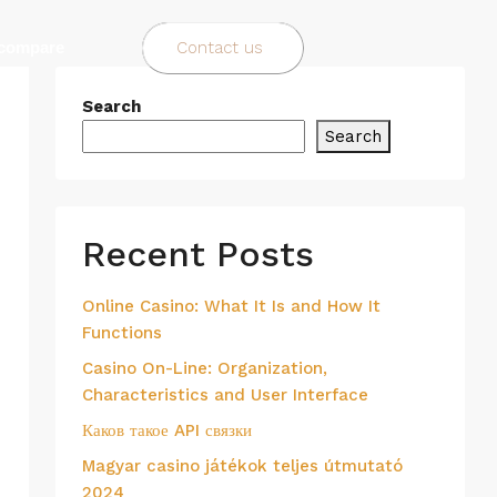
compare
Contact us
Search
Search
Recent Posts
Online Casino: What It Is and How It
Functions
Casino On-Line: Organization,
Characteristics and User Interface
Каков такое API связки
Magyar casino játékok teljes útmutató
2024