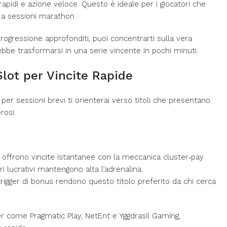
apidi e azione veloce. Questo è ideale per i giocatori che
 a sessioni marathon.
ogressione approfonditi, puoi concentrarti sulla vera
be trasformarsi in una serie vincente in pochi minuti.
Slot per Vincite Rapide
a per sessioni brevi ti orienterai verso titoli che presentano
rosi.
offrono vincite istantanee con la meccanica cluster‑pay.
i lucrativi mantengono alta l’adrenalina.
trigger di bonus rendono questo titolo preferito da chi cerca
der come Pragmatic Play, NetEnt e Yggdrasil Gaming,