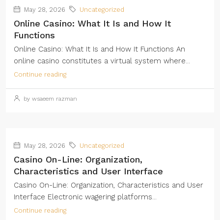
May 28, 2026
Uncategorized
Online Casino: What It Is and How It
Functions
Online Casino: What It Is and How It Functions An
online casino constitutes a virtual system where...
Continue reading
by wsaeem razman
May 28, 2026
Uncategorized
Casino On-Line: Organization,
Characteristics and User Interface
Casino On-Line: Organization, Characteristics and User
Interface Electronic wagering platforms...
Continue reading