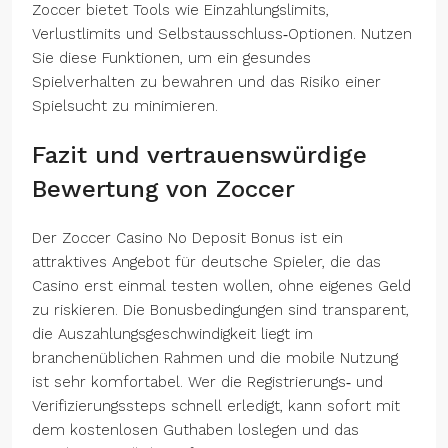
Zoccer bietet Tools wie Einzahlungslimits,
Verlustlimits und Selbstausschluss‑Optionen. Nutzen
Sie diese Funktionen, um ein gesundes
Spielverhalten zu bewahren und das Risiko einer
Spielsucht zu minimieren.
Fazit und vertrauenswürdige
Bewertung von Zoccer
Der Zoccer Casino No Deposit Bonus ist ein
attraktives Angebot für deutsche Spieler, die das
Casino erst einmal testen wollen, ohne eigenes Geld
zu riskieren. Die Bonusbedingungen sind transparent,
die Auszahlungsgeschwindigkeit liegt im
branchenüblichen Rahmen und die mobile Nutzung
ist sehr komfortabel. Wer die Registrierungs‑ und
Verifizierungssteps schnell erledigt, kann sofort mit
dem kostenlosen Guthaben loslegen und das