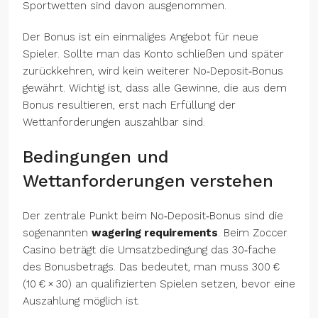
Sportwetten sind davon ausgenommen.
Der Bonus ist ein einmaliges Angebot für neue
Spieler. Sollte man das Konto schließen und später
zurückkehren, wird kein weiterer No‑Deposit‑Bonus
gewährt. Wichtig ist, dass alle Gewinne, die aus dem
Bonus resultieren, erst nach Erfüllung der
Wettanforderungen auszahlbar sind.
Bedingungen und
Wettanforderungen verstehen
Der zentrale Punkt beim No‑Deposit‑Bonus sind die
sogenannten
wagering requirements
. Beim Zoccer
Casino beträgt die Umsatzbedingung das 30‑fache
des Bonusbetrags. Das bedeutet, man muss 300 €
(10 € × 30) an qualifizierten Spielen setzen, bevor eine
Auszahlung möglich ist.