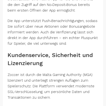
die den Zugriff auf den No‑Deposit‑Bonus bereits
beim ersten Öffnen der App ermöglicht.
Die App unterstützt Push‑Benachrichtigungen, sodass
Sie sofort über neue Aktionen oder Bonusangebote
informiert werden. Auch die Verifizierung lässt sich
direkt in der App durchführen – ein echter Pluspunkt
für Spieler, die viel unterwegs sind.
Kundenservice, Sicherheit und
Lizenzierung
Zoccer ist durch die Malta Gaming Authority (MGA)
lizenziert und unterliegt strengen Auflagen zum
Spielerschutz. Die Plattform verwendet modernste
SSL-Verschlüsselung, um persönliche Daten und
Transaktionen zu sichern.