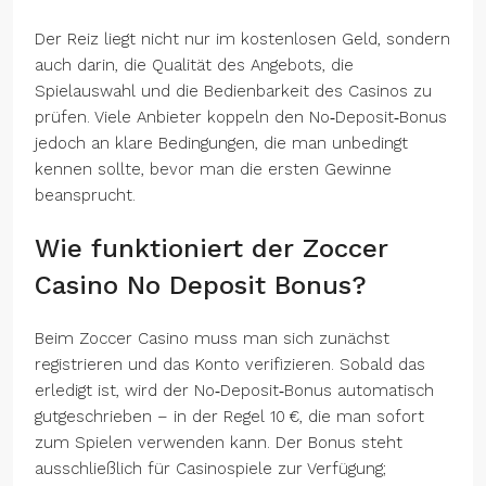
Der Reiz liegt nicht nur im kostenlosen Geld, sondern
auch darin, die Qualität des Angebots, die
Spielauswahl und die Bedienbarkeit des Casinos zu
prüfen. Viele Anbieter koppeln den No‑Deposit‑Bonus
jedoch an klare Bedingungen, die man unbedingt
kennen sollte, bevor man die ersten Gewinne
beansprucht.
Wie funktioniert der Zoccer
Casino No Deposit Bonus?
Beim Zoccer Casino muss man sich zunächst
registrieren und das Konto verifizieren. Sobald das
erledigt ist, wird der No‑Deposit‑Bonus automatisch
gutgeschrieben – in der Regel 10 €, die man sofort
zum Spielen verwenden kann. Der Bonus steht
ausschließlich für Casinospiele zur Verfügung;