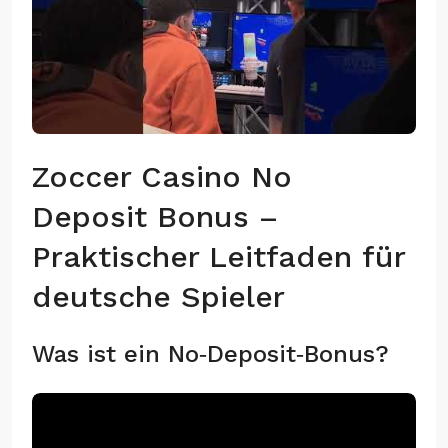
Zoccer Casino No
Deposit Bonus –
Praktischer Leitfaden für
deutsche Spieler
Was ist ein No‑Deposit‑Bonus?