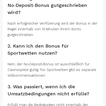
No‑Deposit‑Bonus gutgeschrieben
wird?
Nach erfolgreicher Verifizierung wird der Bonus in der
Regel innerhalb von 10 Minuten Ihrem Konto
gutgeschrieben.
2. Kann ich den Bonus für
Sportwetten nutzen?
Nein, der No‑Deposit‑Bonus ist ausschließlich für
Casinospiele gültig. Für Sportwetten gibt es separate
Willkommensaktionen.
3. Was passiert, wenn ich die
Umsatzbedingungen nicht erfülle?
Erfüllt man die Bedingungen nicht innerhalb der